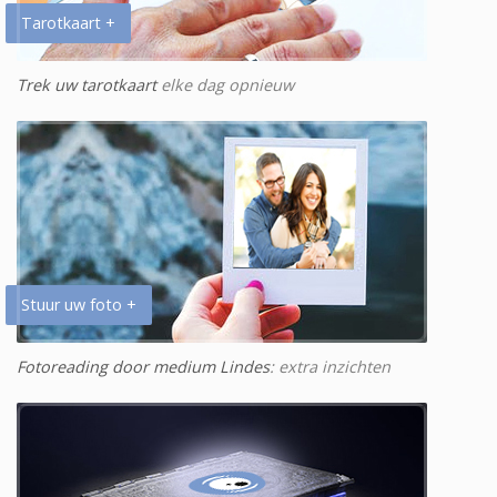
Tarotkaart +
Trek uw tarotkaart
elke dag opnieuw
Stuur uw foto +
Fotoreading door medium Lindes
: extra inzichten