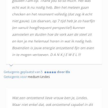
gouden I-am-tip. Thank you so so much. Het was
echt wat ik nu nodig heb. Ben het meteen gaan
checken en het resoneert volledig (dat zeg ik echt
niet gauw). Los daarvan, op 7 tijd heb je zo haarfijn
(en vanuit hoogfrequent perspectief) kunnen
aanvoelen en duiden hoe de vork aan de steel zit
en kon je me helemaal horen in wat ik nodig heb.
Bovendien is jouw energie ontzettend fijn om even
in te mogen vertoeven. D A N K J E W E L !!!
Getuigenis geplaatst van 5
door Els
Getuigenis voor
medium Lindes
Wat een ontzettend lieve vrouw ben je, Lindes.
Maar niet enkel dat, ook ontzettend capabel in dit