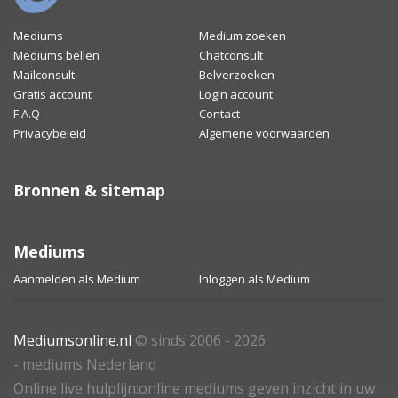
Mediums
Medium zoeken
Mediums bellen
Chatconsult
Mailconsult
Belverzoeken
Gratis account
Login account
F.A.Q
Contact
Privacybeleid
Algemene voorwaarden
Bronnen & sitemap
Mediums
Aanmelden als Medium
Inloggen als Medium
Mediumsonline.nl
© sinds 2006 - 2026
- mediums Nederland
Online live hulplijn:online mediums geven inzicht in uw