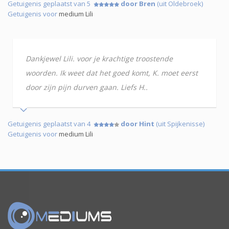
Getuigenis geplaatst van 5
door Bren
(uit Oldebroek)
Getuigenis voor
medium Lili
Dankjewel Lili. voor je krachtige troostende
woorden. Ik weet dat het goed komt, K. moet eerst
door zijn pijn durven gaan. Liefs H..
Getuigenis geplaatst van 4
door Hint
(uit Spijkenisse)
Getuigenis voor
medium Lili