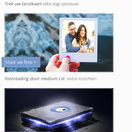
Trek uw tarotkaart
elke dag opnieuw
Stuur uw foto +
Fotoreading door medium Lili
: extra inzichten