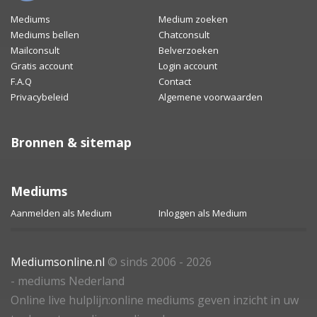
Mediums
Medium zoeken
Mediums bellen
Chatconsult
Mailconsult
Belverzoeken
Gratis account
Login account
F.A.Q
Contact
Privacybeleid
Algemene voorwaarden
Bronnen & sitemap
Mediums
Aanmelden als Medium
Inloggen als Medium
Mediumsonline.nl
© sinds 2006 - 2026
- mediums Nederland
Online live hulplijn:online mediums geven inzicht in uw