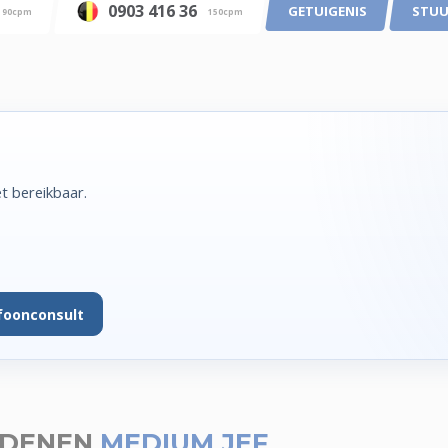
0903 416 36
GETUIGENIS
STUU
90cpm
150cpm
t bereikbaar.
foonconsult
EDENEN
MEDIUM JEF