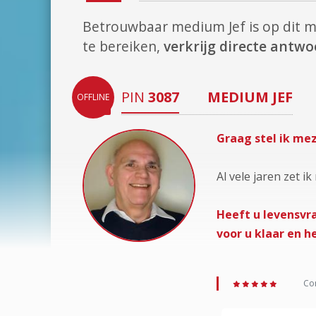
Betrouwbaar medium Jef is op dit
te bereiken,
verkrijg directe antw
PIN
3087
MEDIUM
JEF
OFFLINE
Graag stel ik mez
Al vele jaren zet 
Heeft u levensvra
voor u klaar en h
Con