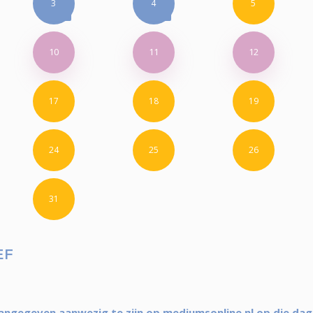
3
4
5
10
11
12
17
18
19
24
25
26
31
EF
angegeven aanwezig te zijn op mediumsonline.nl op die dag