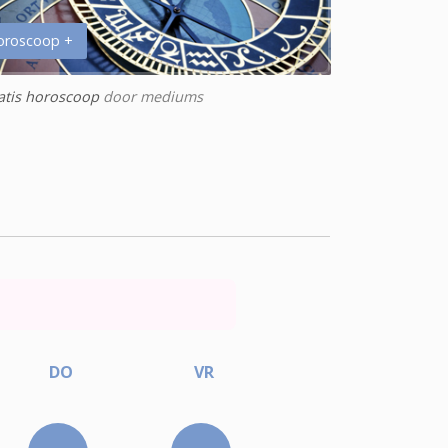
oroscoop +
atis horoscoop
door mediums
DO
VR