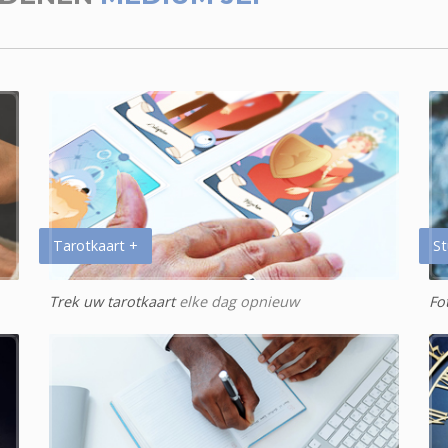
Tarotkaart +
St
Trek uw tarotkaart
elke dag opnieuw
Fo