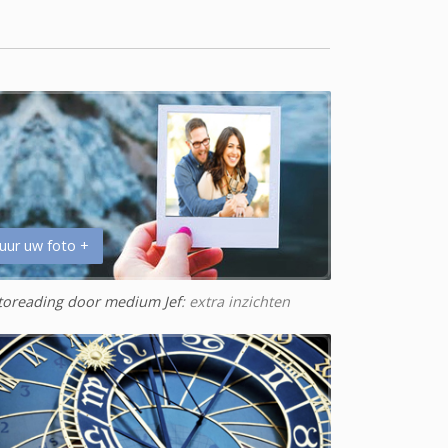
uur uw foto +
toreading door medium Jef
: extra inzichten