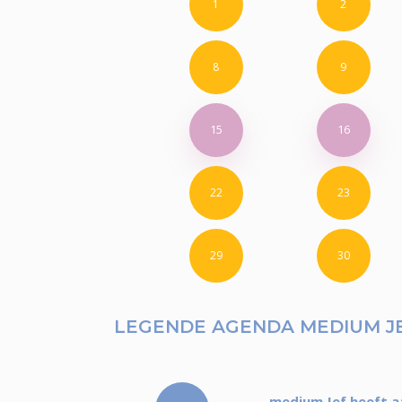
1
2
8
9
15
16
22
23
29
30
LEGENDE AGENDA MEDIUM J
medium Jef heeft a