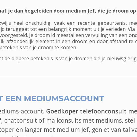
at je dan begeleiden door medium Jef, die je droom op 
wijls heel onschuldig, vaak een recente gebeurtenis, m
ijd teruggaat tot een belangrijk moment uit je verleden. V
voorgesteld. Je droom id meestal een vervulling van een o
elk afzonderlijk element in een droom en door afstand te d
betekenis van je droom te komen.
de diepere betekenis is van je dromen die je nieuwsgierigh
T EEN MEDIUMSACCOUNT
mediums-account.
Goedkoper telefoonconsult me
f
, chatconsult of mailconsults met mediums, stel
dkoper en langer met medium Jef, geniet van tal v