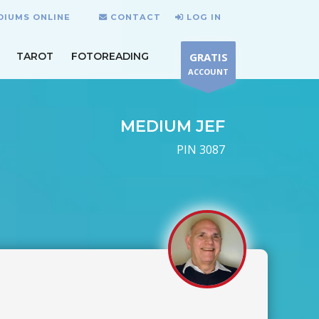
EDIUMS ONLINE
CONTACT
LOG IN
TAROT
FOTOREADING
GRATIS
ACCOUNT
MEDIUM JEF
PIN 3087