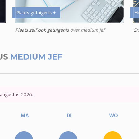
Plaats getuigenis +
H
Plaats zelf ook getuigenis
over medium Jef
Gr
US
MEDIUM JEF
 augustus 2026.
MA
DI
WO