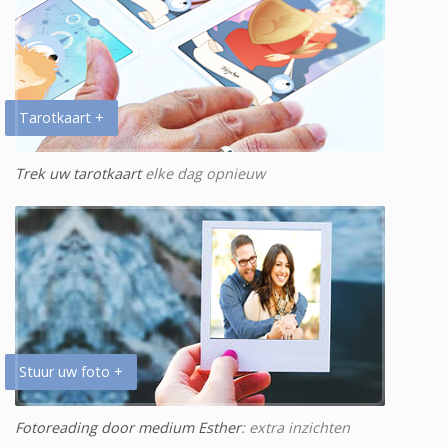
Tarotkaart +
Trek uw tarotkaart
elke dag opnieuw
Stuur uw foto +
Fotoreading door medium Esther
: extra inzichten