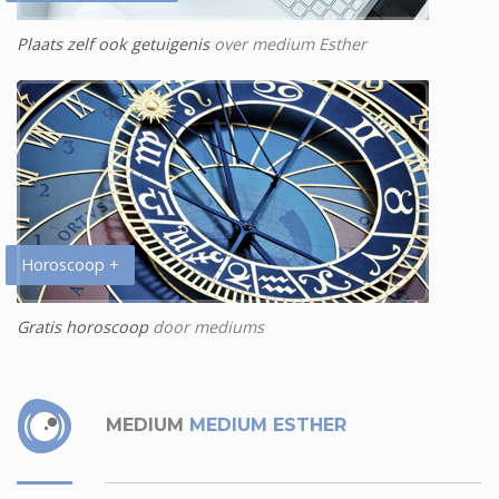
Plaats zelf ook getuigenis
over medium Esther
Horoscoop +
Gratis horoscoop
door mediums
MEDIUM
MEDIUM ESTHER