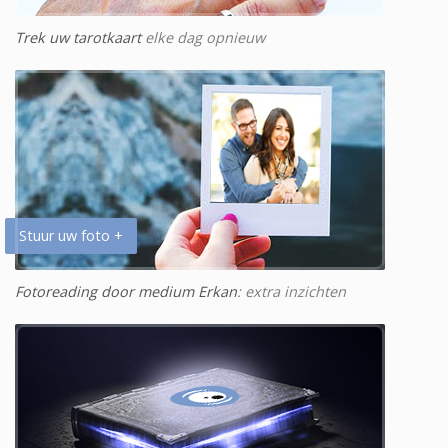
Trek uw tarotkaart
elke dag opnieuw
Stuur uw foto +
Fotoreading door medium Erkan
: extra inzichten