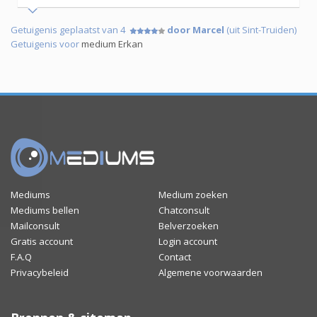
Getuigenis geplaatst van 4
door Marcel
(uit Sint-Truiden)
Getuigenis voor
medium Erkan
Mediums
Medium zoeken
Mediums bellen
Chatconsult
Mailconsult
Belverzoeken
Gratis account
Login account
F.A.Q
Contact
Privacybeleid
Algemene voorwaarden