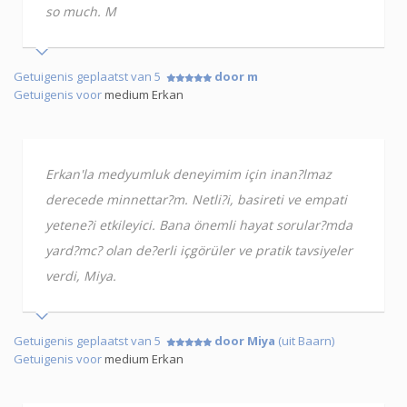
so much. M
Getuigenis geplaatst van 5
door m
Getuigenis voor
medium Erkan
Erkan'la medyumluk deneyimim için inan?lmaz
derecede minnettar?m. Netli?i, basireti ve empati
yetene?i etkileyici. Bana önemli hayat sorular?mda
yard?mc? olan de?erli içgörüler ve pratik tavsiyeler
verdi, Miya.
Getuigenis geplaatst van 5
door Miya
(uit Baarn)
Getuigenis voor
medium Erkan