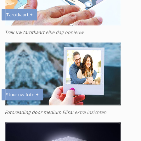
Tarotkaart +
Trek uw tarotkaart
elke dag opnieuw
Stuur uw foto +
Fotoreading door medium Elisa
: extra inzichten