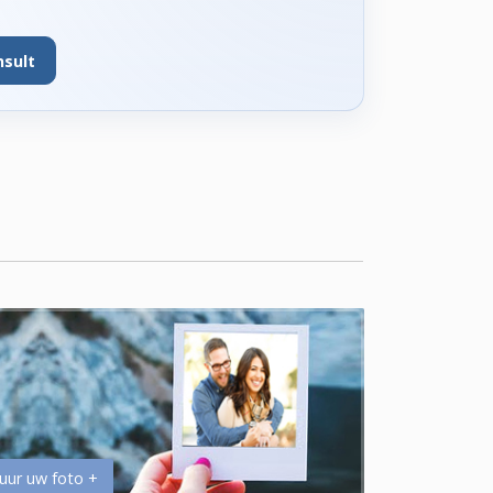
nsult
uur uw foto +