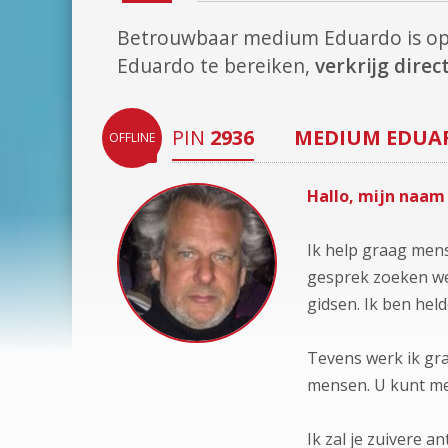
Betrouwbaar medium Eduardo is o
Eduardo te bereiken,
verkrijg dire
PIN
2936
MEDIUM
EDUA
OFFLINE
Hallo, mijn naam 
Ik help graag mens
gesprek zoeken we 
gidsen. Ik ben held
Tevens werk ik gr
mensen. U kunt me 
Ik zal je zuivere 