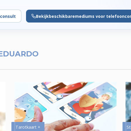
consult
Bekijk
beschikbare
mediums voor telefoonco
 EDUARDO
Tarotkaart +
St