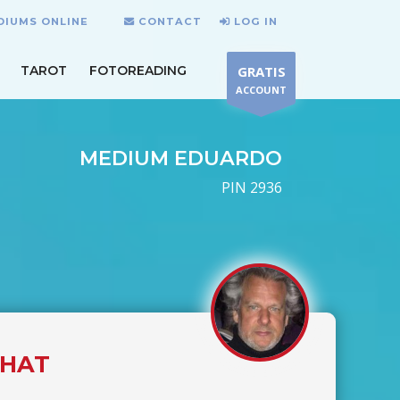
EDIUMS ONLINE
CONTACT
LOG IN
TAROT
FOTOREADING
GRATIS
ACCOUNT
MEDIUM EDUARDO
PIN 2936
CHAT