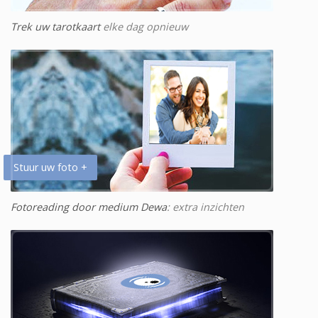
Trek uw tarotkaart
elke dag opnieuw
Stuur uw foto +
Fotoreading door medium Dewa
: extra inzichten