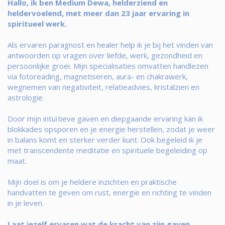
Hallo, ik ben Medium Dewa, helderziend en
heldervoelend, met meer dan 23 jaar ervaring in
spiritueel werk.
Als ervaren paragnost en healer help ik je bij het vinden van
antwoorden op vragen over liefde, werk, gezondheid en
persoonlijke groei. Mijn specialisaties omvatten handlezen
via fotoreading, magnetiseren, aura- en chakrawerk,
wegnemen van negativiteit, relatieadvies, kristalzien en
astrologie.
Door mijn intuïtieve gaven en diepgaande ervaring kan ik
blokkades opsporen en je energie herstellen, zodat je weer
in balans komt en sterker verder kunt. Ook begeleid ik je
met transcendente meditatie en spirituele begeleiding op
maat.
Mijn doel is om je heldere inzichten en praktische
handvatten te geven om rust, energie en richting te vinden
in je leven.
Laat jezelf ervaren wat de kracht van zijn gaven