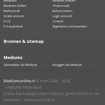
Mediums
Medium zoeken
Mediums bellen
Chatconsult
Mailconsult
Belverzoeken
Gratis account
Login account
F.A.Q
Contact
Privacybeleid
Algemene voorwaarden
Bronnen & sitemap
Mediums
Aanmelden als Medium
Inloggen als Medium
Mediumsonline.nl
© sinds 2006 - 2026
- mediums Nederland
Online live hulplijn:online mediums geven inzicht in uw
toekomst - mediumsonline.nl