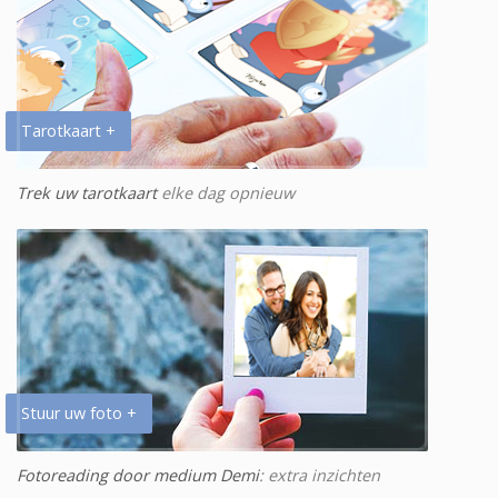
Tarotkaart +
Trek uw tarotkaart
elke dag opnieuw
Stuur uw foto +
Fotoreading door medium Demi
: extra inzichten