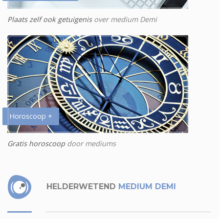
Plaats zelf ook getuigenis
over medium Demi
Horoscoop +
Gratis horoscoop
door mediums
HELDERWETEND
MEDIUM DEMI