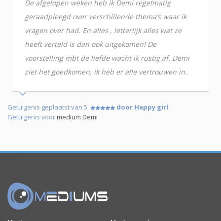
De afgelopen weken heb ik Demi regelmatig
geraadpleegd over verschillende thema’s waar ik
vragen over had. En alles , letterlijk alles wat ze
heeft verteld is dan ook uitgekomen! De
voorstelling mbt de liefde wacht ik rustig af. Demi
ziet het goedkomen, ik heb er alle vertrouwen in.
Getuigenis geplaatst van 5
door Happy girl
Getuigenis voor
medium Demi