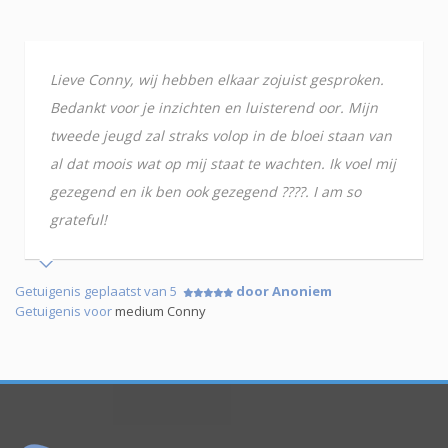
Lieve Conny, wij hebben elkaar zojuist gesproken.
Bedankt voor je inzichten en luisterend oor. Mijn
tweede jeugd zal straks volop in de bloei staan van
al dat moois wat op mij staat te wachten. Ik voel mij
gezegend en ik ben ook gezegend ????. I am so
grateful!
Getuigenis geplaatst van 5
door Anoniem
Getuigenis voor
medium Conny