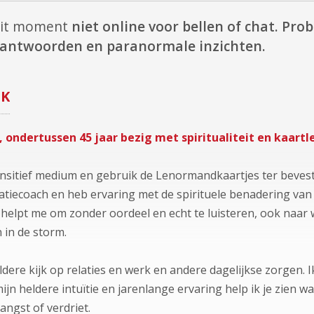
dit moment
niet online voor bellen of chat.
Prob
e antwoorden en paranormale inzichten.
K
, ondertussen 45 jaar bezig met spiritualiteit en kaart
sitief medium en gebruik de Lenormandkaartjes ter bevestig
latiecoach en heb ervaring met de spirituele benadering v
t helpt me om zonder oordeel en echt te luisteren, ook naar
 in de storm.
dere kijk op relaties en werk en andere dagelijkse zorgen. 
ijn heldere intuïtie en jarenlange ervaring help ik je zien w
 angst of verdriet.