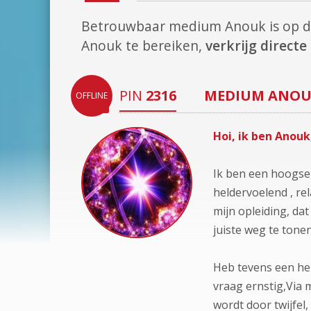
Betrouwbaar medium Anouk is op 
Anouk te bereiken,
verkrijg direct
PIN
2316
MEDIUM
ANOU
OFFLINE
Hoi, ik ben Anouk
Ik ben een hoogsen
heldervoelend , re
mijn opleiding, da
juiste weg te tonen
Heb tevens een hel
vraag ernstig,Via m
wordt door twijfel,