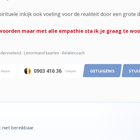
irituele inkijk ook voeling voor de realiteit door een grote 
oorden maar met alle empathie sta ik je graag te woo
dervoelend - Lenormand kaarten - Relatiecoach
0903 416 36
GETUIGENIS
STUU
90cpm
150cpm
niet bereikbaar.