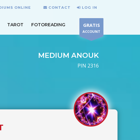
DIUMS ONLINE
CONTACT
LOG IN
TAROT
FOTOREADING
GRATIS
ACCOUNT
MEDIUM ANOUK
PIN 2316
T