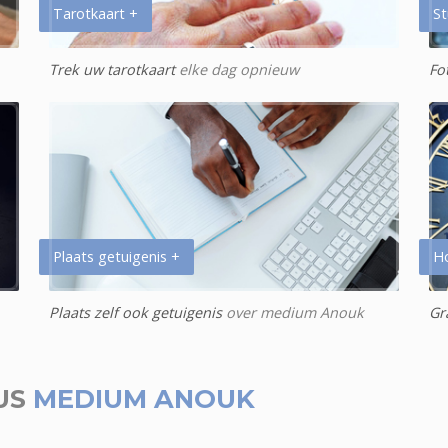
Tarotkaart +
St
Trek uw tarotkaart
elke dag opnieuw
Fo
Plaats getuigenis +
H
Plaats zelf ook getuigenis
over medium Anouk
Gr
US
MEDIUM ANOUK