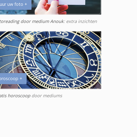
uur uw foto +
toreading door medium Anouk
: extra inzichten
oroscoop +
atis horoscoop
door mediums