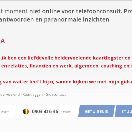
dit moment
niet online voor telefoonconsult.
Pr
e antwoorden en paranormale inzichten.
TA
ik ben een liefdevolle heldervoelende kaartlegster en b
 en relaties, financien en werk, algemeen, coaching en 
g van wat er leeft bij u, samen kijken we met mijn gid
dervoelend - Kaartleggen - Gidscontact
0903 416 36
GETUIGENIS
STUU
90cpm
150cpm