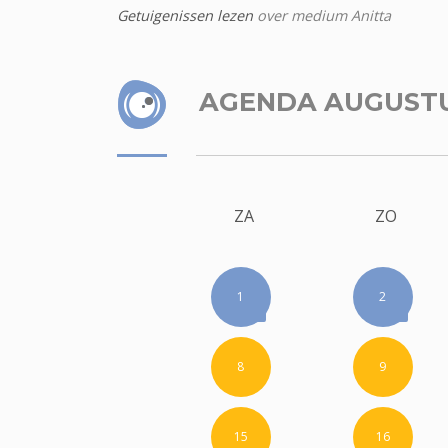
Getuigenissen lezen
over medium Anitta
AGENDA AUGUST
ZA
ZO
1
2
8
9
15
16