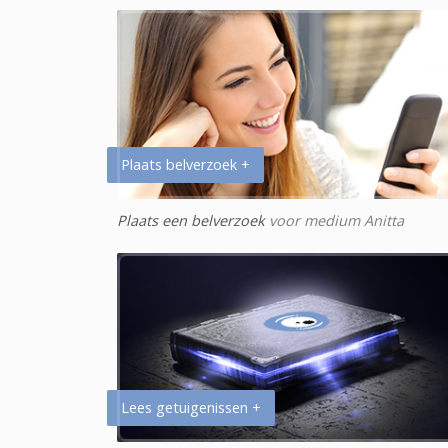
Plaats belverzoek +
Plaats een belverzoek
voor medium Anitta
Lees getuigenissen +