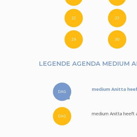
22
23
29
30
LEGENDE AGENDA MEDIUM A
medium Anitta heef
DAG
medium Anitta heeft 
DAG