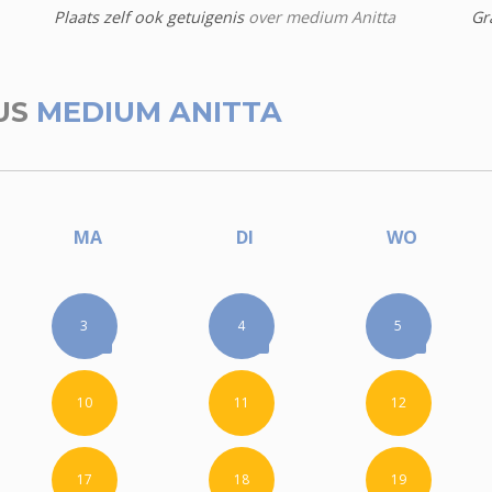
Plaats zelf ook getuigenis
over medium Anitta
Gr
US
MEDIUM ANITTA
MA
DI
WO
3
4
5
10
11
12
17
18
19