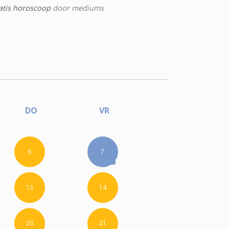
atis horoscoop
door mediums
DO
VR
6
7
13
14
20
21