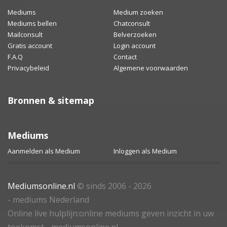
Mediums
Medium zoeken
Mediums bellen
Chatconsult
Mailconsult
Belverzoeken
Gratis account
Login account
F.A.Q
Contact
Privacybeleid
Algemene voorwaarden
Bronnen & sitemap
Mediums
Aanmelden als Medium
Inloggen als Medium
Mediumsonline.nl
© sinds 2006 - 2026
- mediums Nederland
Online live hulplijn:online mediums geven inzicht in uw
toekomst - mediumsonline.nl