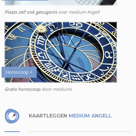
Plaats zelf ook getuigenis
over medium Angell
Horoscoop +
Gratis horoscoop
door mediums
KAARTLEGGEN
MEDIUM ANGELL