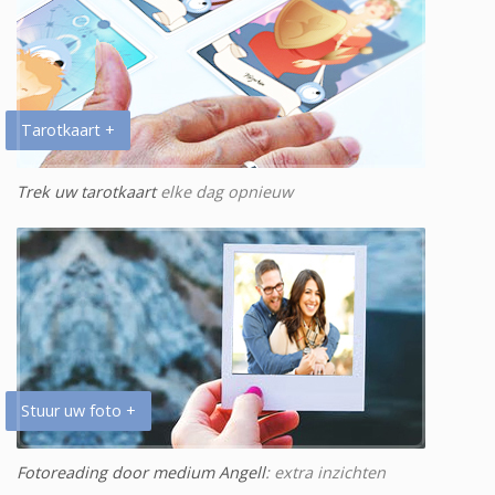
Tarotkaart +
Trek uw tarotkaart
elke dag opnieuw
Stuur uw foto +
Fotoreading door medium Angell
: extra inzichten