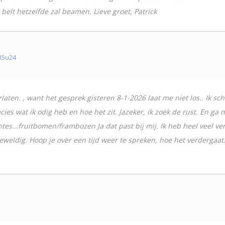
belt hetzelfde zal beamen. Lieve groet, Patrick
15u24
aten. , want het gesprek gisteren 8-1-2026 laat me niet los.. Ik sch
ies wat ik odig heb en hoe het zit. Jazeker, ik zoek de rust. En ga n
tes...fruitbomen/frambozen Ja dat past bij mij. Ik heb heel veel ve
geweldig. Hoop je over een tijd weer te spreken, hoe het verdergaa