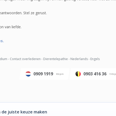
antwoorden. Stel ze gerust.
on van liefde.
es.
ium - Contact overledenen - Dierentelepathie - Nederlands - Engels
0909 1919
0903 416 36
90cpm
150c
 de juiste keuze maken