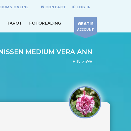
DIUMS ONLINE
CONTACT
LOG IN
TAROT
FOTOREADING
GRATIS
ACCOUNT
NISSEN MEDIUM VERA ANN
PIN 2698