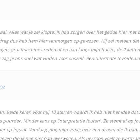
aal. Alles wat je zei klopte. Ik had zorgen over het gedoe hier m
e gedrag dus heb hem hier vanmorgen op gewezen. Hij zei meteen dat 
n, graafmachines reden af en aan langs mijn huisje, de 2 katten 
 zag je ons snel wat vinden voor onszelf. Ben uitermate tevreden.o
u32
nn. Beide keren voor mij 10 sterren waard! Ik heb niet het idee da
s puurder. Minder kans op 'interpretatie fouten'. Ze stemt af op jo
r op ingaat. Vandaag ging mijn vraag over een droom die ik had. Al
egeven die ik nog niet had overwogen. Als persoon voelt ze warm a