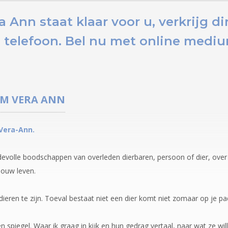
Ann staat klaar voor u,
verkrijg d
 telefoon.
Bel nu
met online medium
UM
VERA ANN
Vera-Ann.
fdevolle boodschappen van overleden dierbaren, persoon of dier, ove
jouw leven.
eren te zijn. Toeval bestaat niet een dier komt niet zomaar op je pa
n spiegel. Waar ik graag in kijk en hun gedrag vertaal, naar wat ze wi