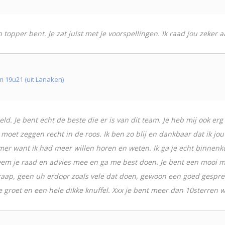
topper bent. Je zat juist met je voorspellingen. Ik raad jou zeker 
 19u21 (uit Lanaken)
d. Je bent echt de beste die er is van dit team. Je heb mij ook erg 
moet zeggen recht in de roos. Ik ben zo blij en dankbaar dat ik jo
mer want ik had meer willen horen en weten. Ik ga je echt binnenkor
eem je raad en advies mee en ga me best doen. Je bent een mooi m
n raap, geen uh erdoor zoals vele dat doen, gewoon een goed gesprek
ve groet en een hele dikke knuffel. Xxx je bent meer dan 10sterren 