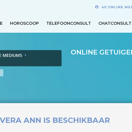
40 ONLINE ME
E
HOROSCOOP
TELEFOONCONSULT
CHATCONSULT
ONLINE GETUIGE
E MEDIUMS
n
VERA ANN IS BESCHIKBAAR