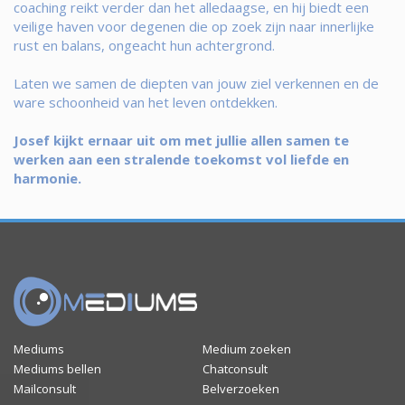
coaching reikt verder dan het alledaagse, en hij biedt een
veilige haven voor degenen die op zoek zijn naar innerlijke
rust en balans, ongeacht hun achtergrond.
Laten we samen de diepten van jouw ziel verkennen en de
ware schoonheid van het leven ontdekken.
Josef kijkt ernaar uit om met jullie allen samen te
werken aan een stralende toekomst vol liefde en
harmonie.
Mediums
Medium zoeken
Mediums bellen
Chatconsult
Mailconsult
Belverzoeken