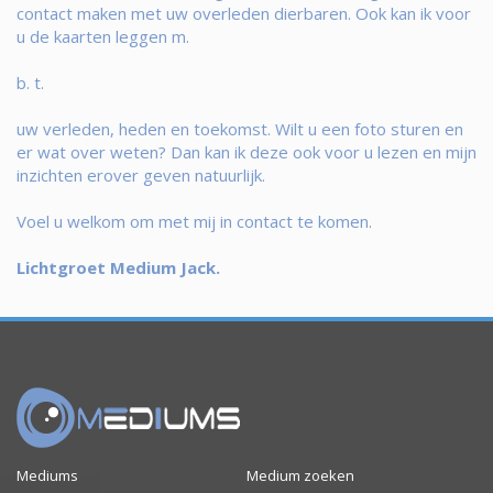
contact maken met uw overleden dierbaren. Ook kan ik voor
u de kaarten leggen m.
b. t.
uw verleden, heden en toekomst. Wilt u een foto sturen en
er wat over weten? Dan kan ik deze ook voor u lezen en mijn
inzichten erover geven natuurlijk.
Voel u welkom om met mij in contact te komen.
Lichtgroet Medium Jack.
Mediums
Medium zoeken