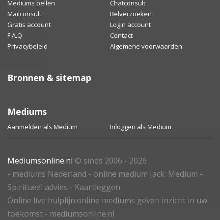
Mediums bellen
Chatconsult
Mailconsult
Belverzoeken
Gratis account
Login account
F.A.Q
Contact
Privacybeleid
Algemene voorwaarden
Bronnen & sitemap
Mediums
Aanmelden als Medium
Inloggen als Medium
Mediumsonline.nl
© sinds 2006 - 2026
- mediums Nederland - online medium Jack: Medium -
Spiritueel advies - Kaartleggen
Online live hulplijn:online mediums geven inzicht in uw
toekomst - mediumsonline.nl