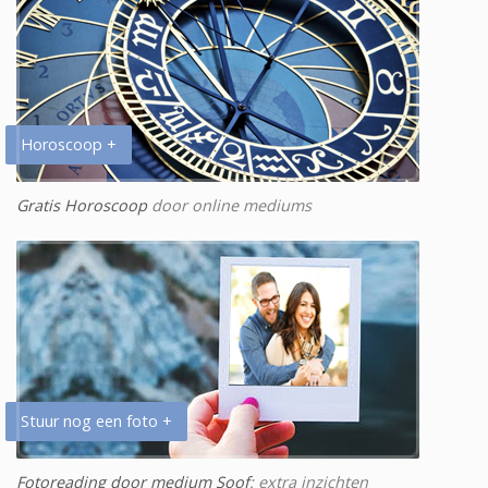
Horoscoop +
Gratis Horoscoop
door online mediums
Stuur nog een foto +
Fotoreading door medium Soof
: extra inzichten