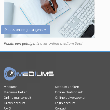
Plaats online getuigenis +
Plaats een getuigenis
over online medium Soof
Mediums
Medium zoeken
Mediums bellen
Online chatconsult
Online mailconsult
Online belverzoeken
Gratis account
Login account
F.A.Q
Contact