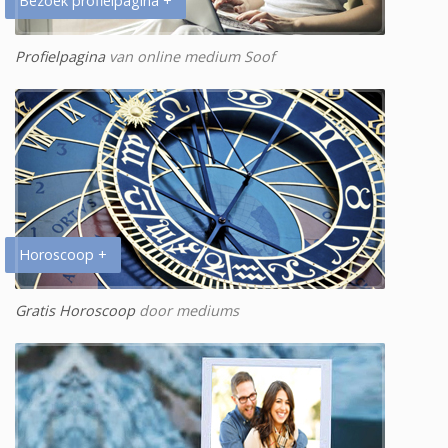
Bezoek profielpagina +
Profielpagina
van online medium Soof
Horoscoop +
Gratis Horoscoop
door mediums