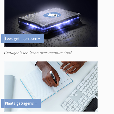
Lees getuigenissen +
Getuigenissen lezen
over medium Soof
Plaats getuigenis +