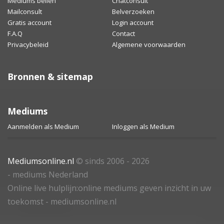
Mediums bellen
Chatconsult
Mailconsult
Belverzoeken
Gratis account
Login account
F.A.Q
Contact
Privacybeleid
Algemene voorwaarden
Bronnen & sitemap
Mediums
Aanmelden als Medium
Inloggen als Medium
Mediumsonline.nl
© sinds 2006 - 2026
- mediums Nederland
Online live hulplijn:online mediums geven inzicht in uw
toekomst - mediumsonline.nl