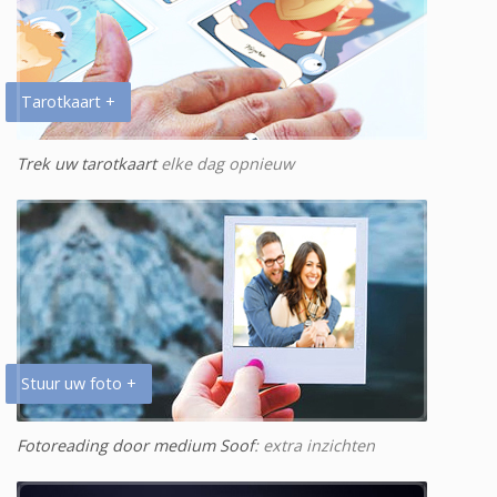
Tarotkaart +
Trek uw tarotkaart
elke dag opnieuw
Stuur uw foto +
Fotoreading door medium Soof
: extra inzichten