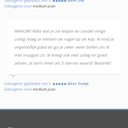
Getuigenis geplaatst van 5
door Dia
Getuigenis voor
medium joan
WAAUW! Alles wat je zei klopte en zonder enige
uitleg sloeg je meteen de nagel op de kop. Ik vind je
ongelooflijk goed en ga je zeker weer bellen als ik
met vraagjes zit. Ik kreeg ook veel uitleg en goed
advies. Je bent meer als 5 sterren waard! Bedankt!
Getuigenis geplaatst van 5
door Sonja
Getuigenis voor
medium joan