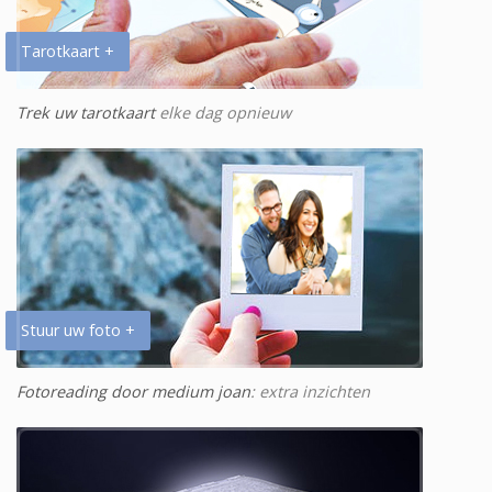
Tarotkaart +
Trek uw tarotkaart
elke dag opnieuw
Stuur uw foto +
Fotoreading door medium joan
: extra inzichten