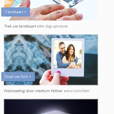
Tarotkaart +
Trek uw tarotkaart
elke dag opnieuw
Stuur uw foto +
Fotoreading door medium Yellow
: extra inzichten