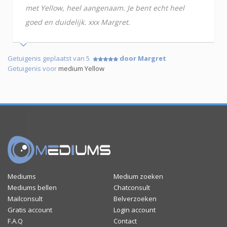
met Yellow, heel aangenaam. Je bent echt heel
goed en duidelijk. xxx Margret.
Getuigenis geplaatst van 5
door Margret
Getuigenis voor
medium Yellow
Mediums
Medium zoeken
Mediums bellen
Chatconsult
Mailconsult
Belverzoeken
Gratis account
Login account
F.A.Q
Contact