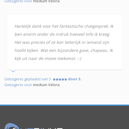
Getuigenis voor
medium Velora
Hartelijk dank voor het fantastische chatgesprek. Ik
ben enorm onder de indruk hoeveel Info ik kreeg.
Het was precies of ze kon letterlijk in iemand zijn
hoofd kijken. Wat een bijzondere gave, chapeau. Ik
kijk uit naar de mooie toekomst. :-)
Getuigenis geplaatst van 5
door S.
Getuigenis voor
medium Velora