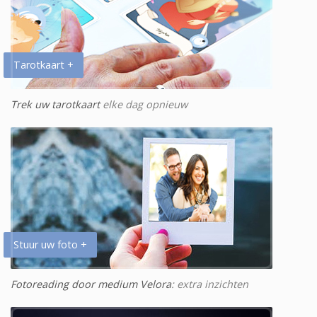
Tarotkaart +
Trek uw tarotkaart
elke dag opnieuw
Stuur uw foto +
Fotoreading door medium Velora
: extra inzichten