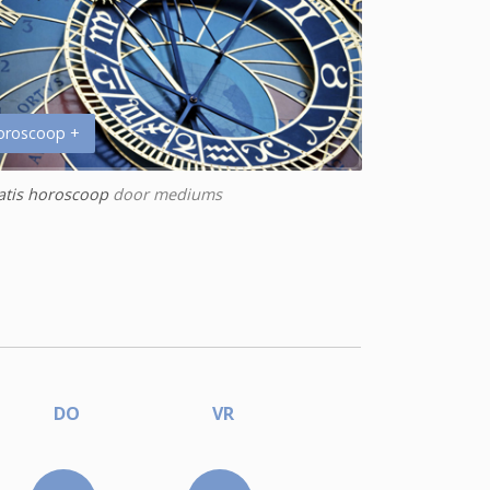
oroscoop +
atis horoscoop
door mediums
DO
VR