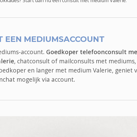
blokkades? Start dan nu een consult met medium Valerie.
T EEN MEDIUMSACCOUNT
mediums-account.
Goedkoper telefoonconsult me
lerie
, chatconsult of mailconsults met mediums, 
 goedkoper en langer met medium Valerie, geniet 
mchat
mogelijk via account.