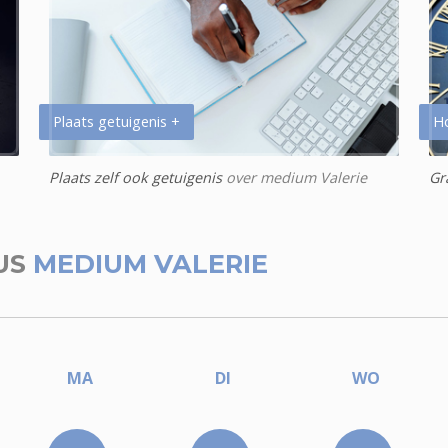
Plaats getuigenis +
H
Plaats zelf ook getuigenis
over medium Valerie
Gr
US
MEDIUM VALERIE
MA
DI
WO