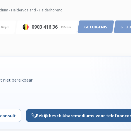
ium - Heldervoelend - Helderhorend
0903 416 36
GETUIGENIS
STUU
90cpm
150cpm
 niet bereikbaar.
consult
Bekijk
beschikbare
mediums voor telefoonco