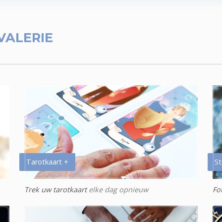
VALERIE
Tarotkaart +
St
Trek uw tarotkaart
elke dag opnieuw
Fo