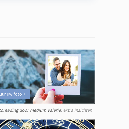
uur uw foto +
toreading door medium Valerie
: extra inzichten