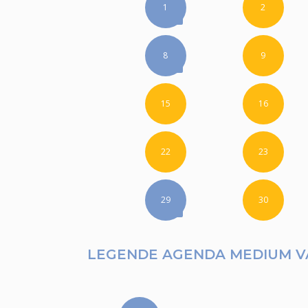
1
2
8
9
15
16
22
23
29
30
LEGENDE AGENDA MEDIUM V