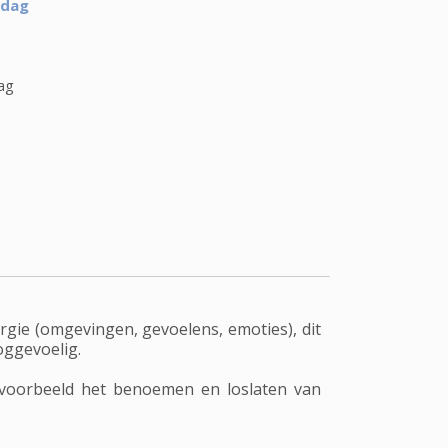
 dag
ag
gie (omgevingen, gevoelens, emoties), dit
oggevoelig.
ijvoorbeeld het benoemen en loslaten van