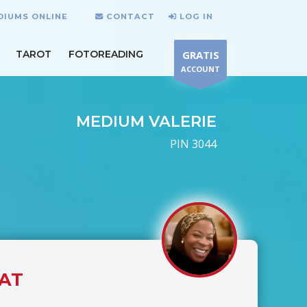
DIUMS ONLINE
CONTACT
LOG IN
TAROT
FOTOREADING
GRATIS
ACCOUNT
MEDIUM VALERIE
PIN 3044
HAT