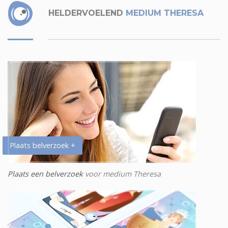
HELDERVOELEND
MEDIUM THERESA
Plaats belverzoek +
Plaats een belverzoek
voor medium Theresa