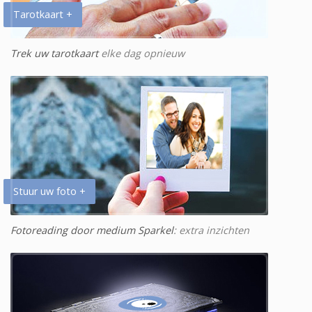
Tarotkaart +
Trek uw tarotkaart
elke dag opnieuw
Stuur uw foto +
Fotoreading door medium Sparkel
: extra inzichten