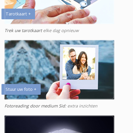
Tarotkaart +
Trek uw tarotkaart
elke dag opnieuw
Stuur uw foto +
Fotoreading door medium Sid
: extra inzichten