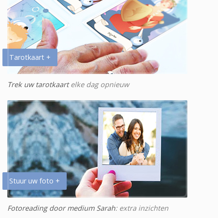
Tarotkaart +
Trek uw tarotkaart
elke dag opnieuw
Stuur uw foto +
Fotoreading door medium Sarah
: extra inzichten