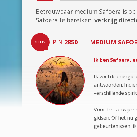
Betrouwbaar medium Safoera is o
Safoera te bereiken,
verkrijg dire
PIN
2850
MEDIUM
SAFO
OFFLINE
Ik ben Safoera, 
Ik voel de energie
antwoorden. Indien
verschillende spiri
Voor het verwijder
gidsen. Of het nu 
gebeurtenissen, ik