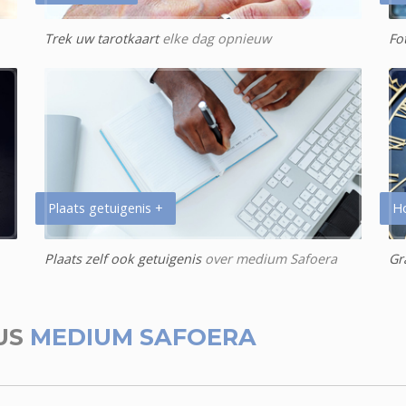
Trek uw tarotkaart
elke dag opnieuw
Fo
Plaats getuigenis +
H
Plaats zelf ook getuigenis
over medium Safoera
Gr
US
MEDIUM SAFOERA