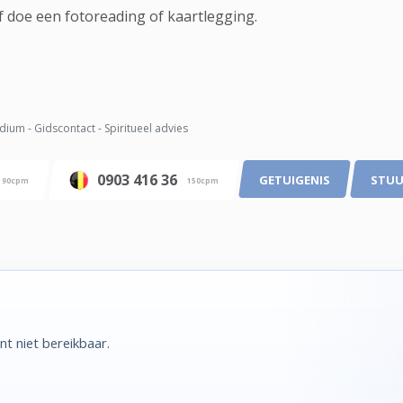
f doe een fotoreading of kaartlegging.
ium - Gidscontact - Spiritueel advies
0903 416 36
GETUIGENIS
STUU
90cpm
150cpm
t niet bereikbaar.