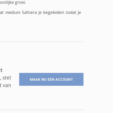
onlijke groei.
Laat medium Safoera je begeleiden zodat je
t
 stel
MAAK NU EEN ACCOUNT
t van