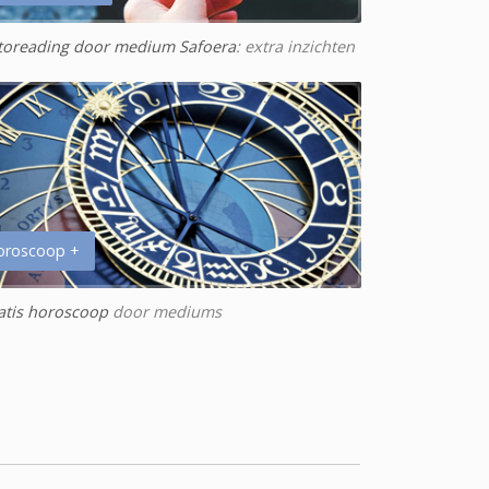
toreading door medium Safoera
: extra inzichten
oroscoop +
atis horoscoop
door mediums