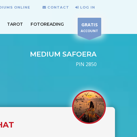
DIUMS ONLINE
CONTACT
LOG IN
TAROT
FOTOREADING
GRATIS
ACCOUNT
MEDIUM SAFOERA
PIN 2850
HAT