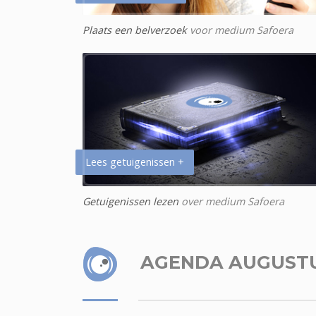
Plaats een belverzoek
voor medium Safoera
Lees getuigenissen +
Getuigenissen lezen
over medium Safoera
AGENDA AUGUST