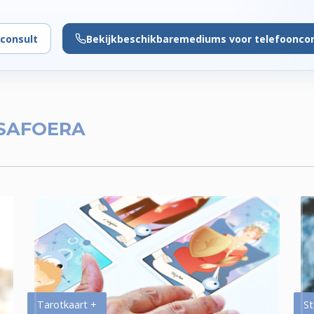
consult
Bekijk
beschikbare
mediums voor telefoonco
SAFOERA
Tarotkaart +
St