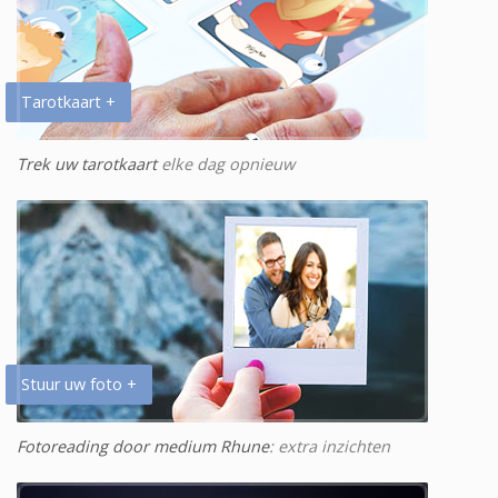
Tarotkaart +
Trek uw tarotkaart
elke dag opnieuw
Stuur uw foto +
Fotoreading door medium Rhune
: extra inzichten