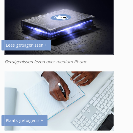
Lees getuigenissen +
Getuigenissen lezen
over medium Rhune
Plaats getuigenis +