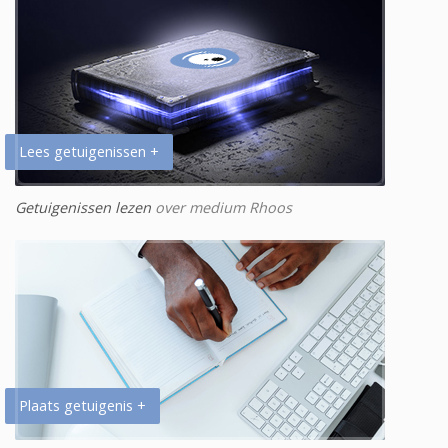
Lees getuigenissen +
Getuigenissen lezen
over medium Rhoos
Plaats getuigenis +