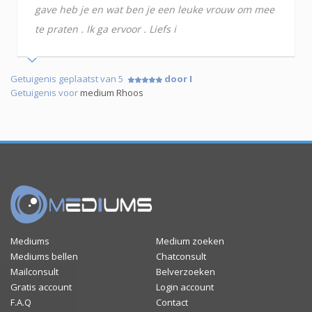
gave heb je en wat ben je een leuke vrouw om mee
te praten . Ik ga ervoor . Liefs i
Getuigenis geplaatst van 5
door I
Getuigenis voor
medium Rhoos
Mediums
Medium zoeken
Mediums bellen
Chatconsult
Mailconsult
Belverzoeken
Gratis account
Login account
F.A.Q
Contact