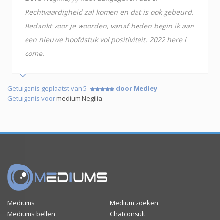
Rechtvaardigheid zal komen en dat is ook gebeurd.
Bedankt voor je woorden, vanaf heden begin ik aan
een nieuwe hoofdstuk vol positiviteit. 2022 here i
come.
Getuigenis geplaatst van 5
door Medley
Getuigenis voor
medium Negilia
Mediums
Medium zoeken
Mediums bellen
Chatconsult