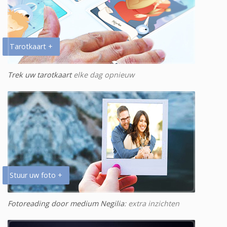
Tarotkaart +
Trek uw tarotkaart
elke dag opnieuw
Stuur uw foto +
Fotoreading door medium Negilia
: extra inzichten