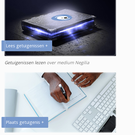
Lees getuigenissen +
Getuigenissen lezen
over medium Negilia
Plaats getuigenis +