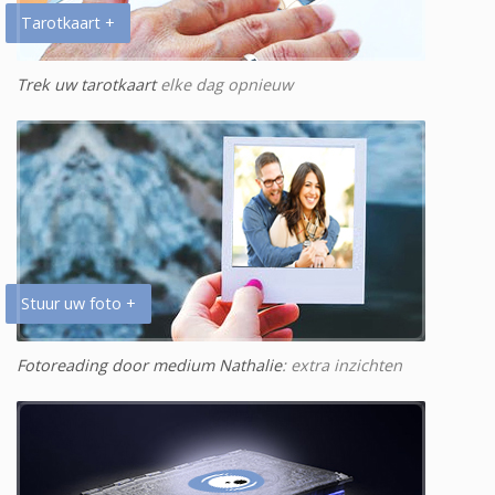
Tarotkaart +
Trek uw tarotkaart
elke dag opnieuw
Stuur uw foto +
Fotoreading door medium Nathalie
: extra inzichten