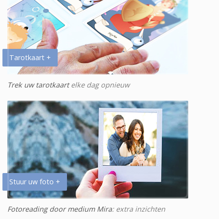
Tarotkaart +
Trek uw tarotkaart
elke dag opnieuw
Stuur uw foto +
Fotoreading door medium Mira
: extra inzichten