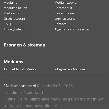
Mediums
Medium zoeken
Mediums bellen
Chatconsult
Mailconsult
Belverzoeken
Gratis account
Login account
F.A.Q
Contact
Privacybeleid
Algemene voorwaarden
Bronnen & sitemap
Mediums
Aanmelden als Medium
Inloggen als Medium
Mediumsonline.nl
© sinds 2006 - 2026
- mediums Nederland
Online live hulplijn:online mediums geven inzicht in uw
toekomst - mediumsonline.nl