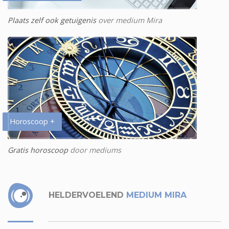
Plaats zelf ook getuigenis
over medium Mira
Horoscoop +
Gratis horoscoop
door mediums
HELDERVOELEND
MEDIUM MIRA