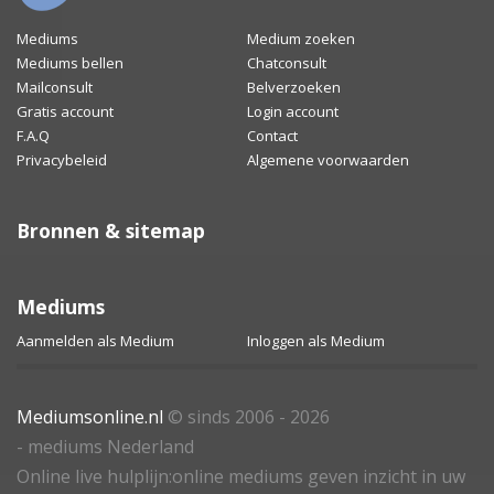
Mediums
Medium zoeken
Mediums bellen
Chatconsult
Mailconsult
Belverzoeken
Gratis account
Login account
F.A.Q
Contact
Privacybeleid
Algemene voorwaarden
Bronnen & sitemap
Mediums
Aanmelden als Medium
Inloggen als Medium
Mediumsonline.nl
© sinds 2006 - 2026
- mediums Nederland
Online live hulplijn:online mediums geven inzicht in uw