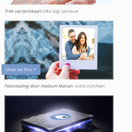
Trek uw tarotkaart
elke dag opnieuw
Stuur uw foto +
Fotoreading door medium Marian
: extra inzichten