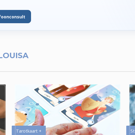
foonconsult
LOUISA
Tarotkaart +
St