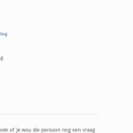
 dag
ag
riode of je wou die persoon nog een vraag