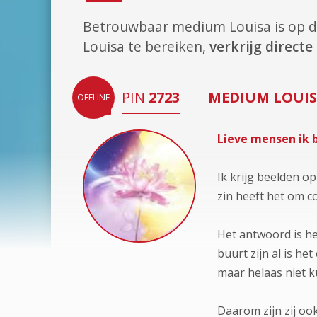
Betrouwbaar medium Louisa is op 
Louisa te bereiken,
verkrijg direct
PIN
2723
MEDIUM
LOUI
OFFLINE
Lieve mensen ik 
Ik krijg beelden o
zin heeft het om c
Het antwoord is he
buurt zijn al is h
maar helaas niet 
Daarom zijn zij oo