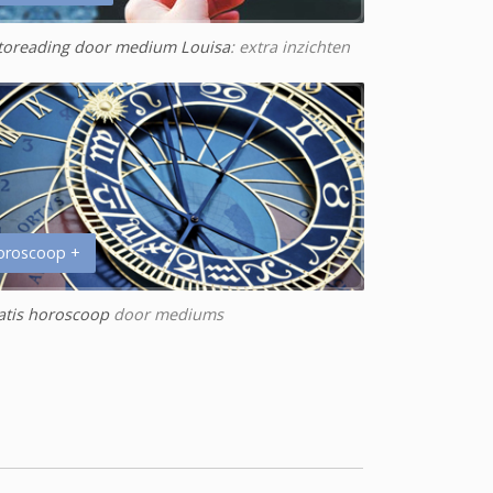
toreading door medium Louisa
: extra inzichten
oroscoop +
atis horoscoop
door mediums