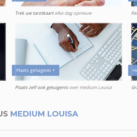
Trek uw tarotkaart
elke dag opnieuw
Fo
Plaats getuigenis +
H
Plaats zelf ook getuigenis
over medium Louisa
Gr
US
MEDIUM LOUISA