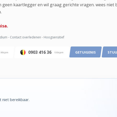
n geen kaartlegger en wil graag gerichte vragen. wees niet b
.
isa.
ium - Contact overledenen - Hoogsensitief
0903 416 36
GETUIGENIS
STUU
90cpm
150cpm
niet bereikbaar.