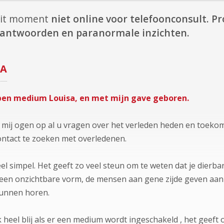
dit moment
niet online voor telefoonconsult.
Pr
e antwoorden en paranormale inzichten.
SA
ben medium Louisa, en met mijn gave geboren.
p mij ogen op al u vragen over het verleden heden en toeko
ontact te zoeken met overledenen.
el simpel. Het geeft zo veel steun om te weten dat je dierbar
et een onzichtbare vorm, de mensen aan gene zijde geven aan d
kunnen horen.
k heel blij als er een medium wordt ingeschakeld , het geeft