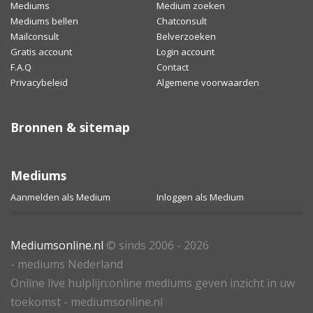
Mediums
Medium zoeken
Mediums bellen
Chatconsult
Mailconsult
Belverzoeken
Gratis account
Login account
F.A.Q
Contact
Privacybeleid
Algemene voorwaarden
Bronnen & sitemap
Mediums
Aanmelden als Medium
Inloggen als Medium
Mediumsonline.nl
© sinds 2006 - 2026
- mediums Nederland
Online live hulplijn:online mediums geven inzicht in uw
toekomst - mediumsonline.nl