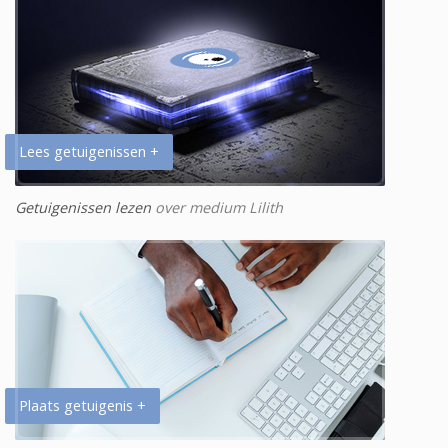
Lees getuigenissen +
Getuigenissen lezen
over medium Lilith
Plaats getuigenis +