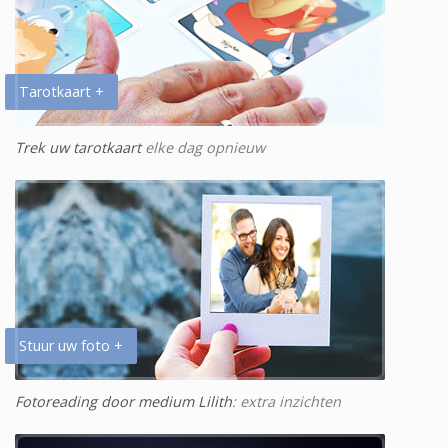
Tarotkaart +
Trek uw tarotkaart
elke dag opnieuw
Stuur uw foto +
Fotoreading door medium Lilith
: extra inzichten