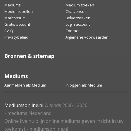
Mediums
Medium zoeken
Mediums bellen
Chatconsult
Mailconsult
Belverzoeken
Gratis account
Login account
F.A.Q
Contact
Privacybeleid
Algemene voorwaarden
Bronnen & sitemap
Mediums
Aanmelden als Medium
Inloggen als Medium
Mediumsonline.nl
© sinds 2006 - 2026
- mediums Nederland
Online live hulplijn:online mediums geven inzicht in uw
toekomst - mediumsonline.nl