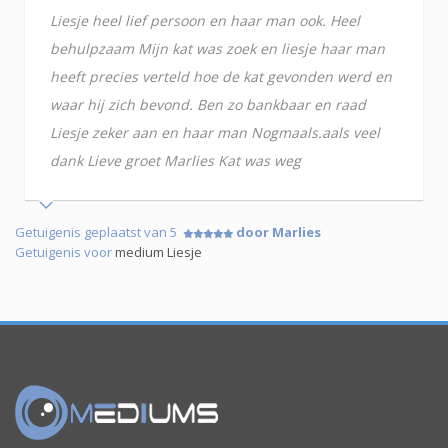
Liesje heel lief persoon en haar man ook. Heel
behulpzaam Mijn kat was zoek en liesje haar man
heeft precies verteld hoe de kat gevonden werd en
waar hij zich bevond. Ben zo bankbaar en raad
Liesje zeker aan en haar man Nogmaals.aals veel
dank Lieve groet Marlies Kat was weg
Getuigenis geplaatst van 5
door Marlies
Getuigenis voor
medium Liesje