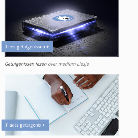
Lees getuigenissen +
Getuigenissen lezen
over medium Liesje
Plaats getuigenis +