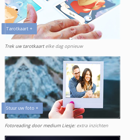
Tarotkaart +
Trek uw tarotkaart
elke dag opnieuw
Stuur uw foto +
Fotoreading door medium Liesje
: extra inzichten