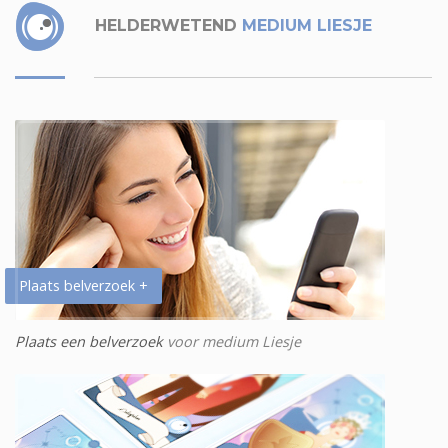
HELDERWETEND
MEDIUM LIESJE
Plaats belverzoek +
Plaats een belverzoek
voor medium Liesje