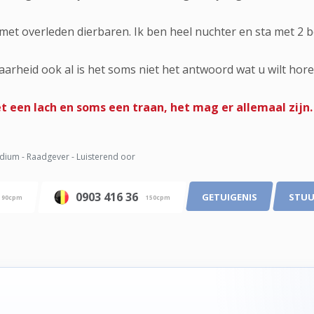
et overleden dierbaren. Ik ben heel nuchter en sta met 2 
 waarheid ook al is het soms niet het antwoord wat u wilt hore
 een lach en soms een traan, het mag er allemaal zijn.
ium - Raadgever - Luisterend oor
0903 416 36
GETUIGENIS
STUU
90cpm
150cpm