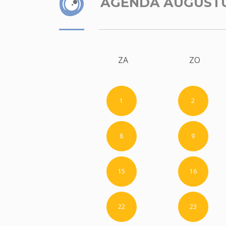
AGENDA AUGUST
ZA
ZO
1
2
8
9
15
16
22
23