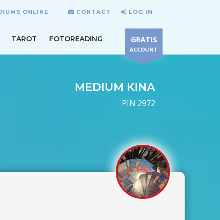
DIUMS ONLINE
CONTACT
LOG IN
TAROT
FOTOREADING
GRATIS
ACCOUNT
MEDIUM KINA
PIN 2972