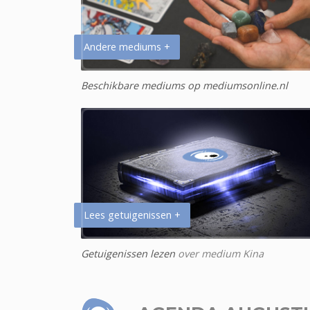
Andere mediums +
Beschikbare mediums op mediumsonline.nl
Lees getuigenissen +
Getuigenissen lezen
over medium Kina