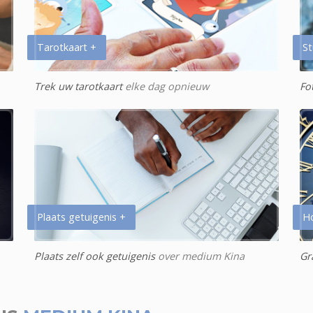
Tarotkaart +
St
Trek uw tarotkaart
elke dag opnieuw
Fo
Plaats getuigenis +
H
Plaats zelf ook getuigenis
over medium Kina
Gr