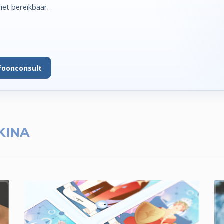
et bereikbaar.
foonconsult
KINA