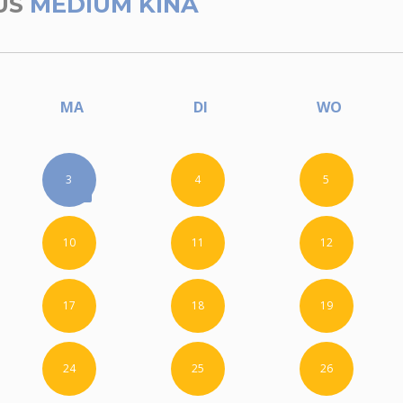
US
MEDIUM KINA
MA
DI
WO
3
4
5
10
11
12
17
18
19
24
25
26