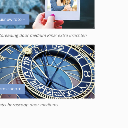
uur uw foto +
toreading door medium Kina
: extra inzichten
oroscoop +
atis horoscoop
door mediums