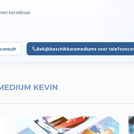
iet bereikbaar.
consult
Bekijk
beschikbare
mediums voor telefoonco
MEDIUM KEVIN