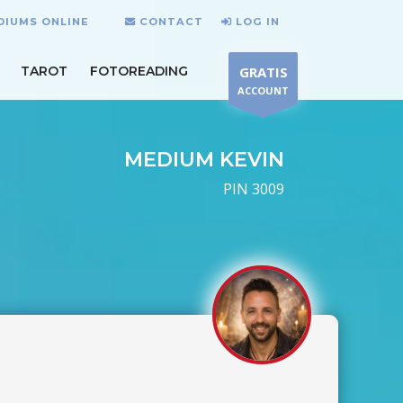
DIUMS ONLINE
CONTACT
LOG IN
TAROT
FOTOREADING
GRATIS
ACCOUNT
MEDIUM KEVIN
PIN 3009
T