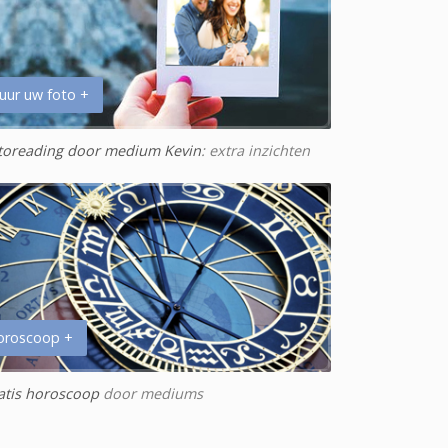
uur uw foto +
toreading door medium Kevin
: extra inzichten
oroscoop +
atis horoscoop
door mediums