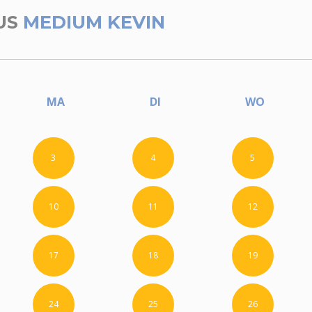
US
MEDIUM KEVIN
MA
DI
WO
3
4
5
10
11
12
17
18
19
24
25
26