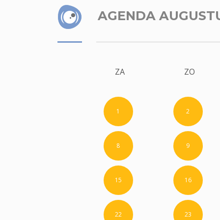
AGENDA AUGUST
ZA
ZO
1
2
8
9
15
16
22
23