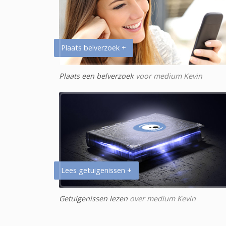
Plaats belverzoek +
Plaats een belverzoek
voor medium Kevin
Lees getuigenissen +
Getuigenissen lezen
over medium Kevin