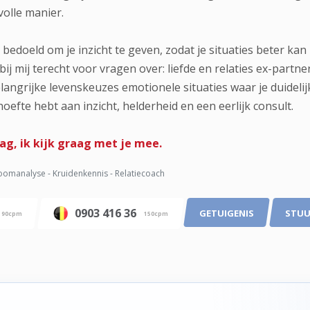
volle manier.
n bedoeld om je inzicht te geven, zodat je situaties beter 
bij mij terecht voor vragen over: liefde en relaties ex-par
langrijke levenskeuzes emotionele situaties waar je duideli
oefte hebt aan inzicht, helderheid en een eerlijk consult.
aag, ik kijk graag met je mee.
omanalyse - Kruidenkennis - Relatiecoach
0903 416 36
GETUIGENIS
STUU
90cpm
150cpm