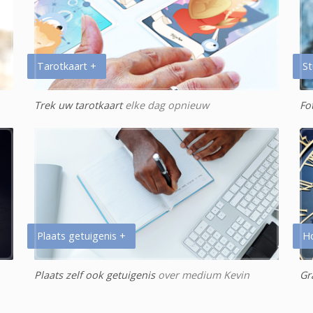
Tarotkaart +
St
Trek uw tarotkaart
elke dag opnieuw
Fo
Plaats getuigenis +
H
Plaats zelf ook getuigenis
over medium Kevin
Gr