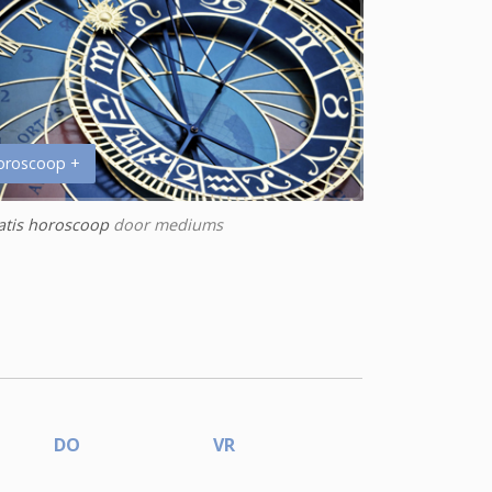
oroscoop +
atis horoscoop
door mediums
DO
VR