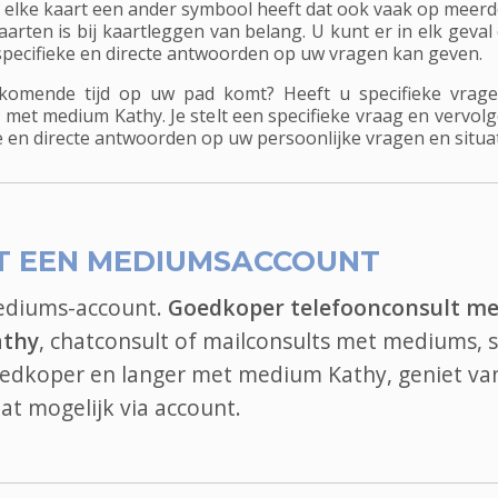
n elke kaart een ander symbool heeft dat ook vaak op meer
arten is bij kaartleggen van belang. U kunt er in elk gev
 specifieke en directe antwoorden op uw vragen kan geven.
komende tijd op uw pad komt? Heeft u specifieke vrage
l met medium Kathy. Je stelt een specifieke vraag en vervo
ke en directe antwoorden op uw persoonlijke vragen en situat
T EEN MEDIUMSACCOUNT
mediums-account.
Goedkoper telefoonconsult me
athy
, chatconsult of mailconsults met mediums, s
goedkoper en langer met medium Kathy, geniet van
at
mogelijk via account.