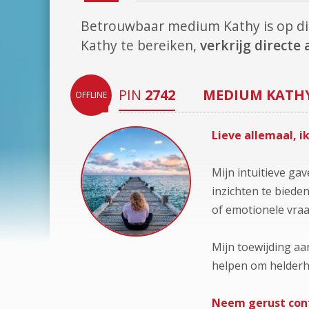
Betrouwbaar medium Kathy is op 
Kathy te bereiken,
verkrijg direct
PIN
2742
MEDIUM
KATH
OFFLINE
Lieve allemaal, 
Mijn intuitieve ga
inzichten te biede
of emotionele vraa
Mijn toewijding aa
helpen om helderhei
Neem gerust conta