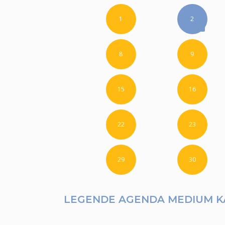
1
2
8
9
15
16
22
23
29
30
LEGENDE AGENDA MEDIUM K