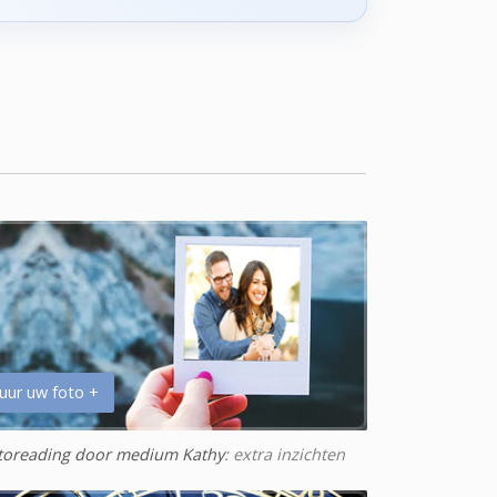
uur uw foto +
toreading door medium Kathy
: extra inzichten