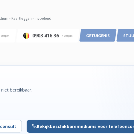
ium - Kaartleggen - Invoelend
0903 416 36
GETUIGENIS
STUU
90cpm
150cpm
niet bereikbaar.
consult
Bekijk
beschikbare
mediums voor telefoonco