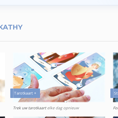
KATHY
Tarotkaart +
St
Trek uw tarotkaart
elke dag opnieuw
Fo