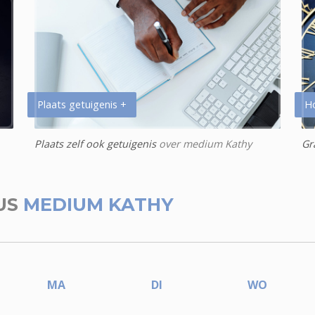
Plaats getuigenis +
H
Plaats zelf ook getuigenis
over medium Kathy
Gr
US
MEDIUM KATHY
MA
DI
WO