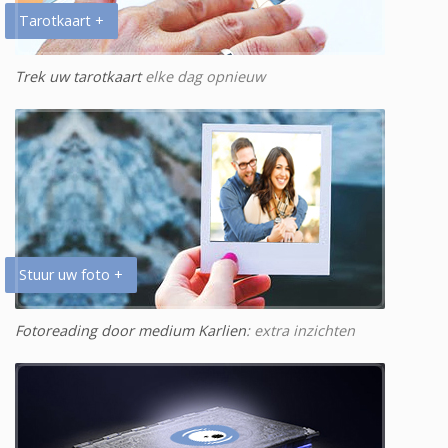
Tarotkaart +
Trek uw tarotkaart
elke dag opnieuw
Stuur uw foto +
Fotoreading door medium Karlien
: extra inzichten