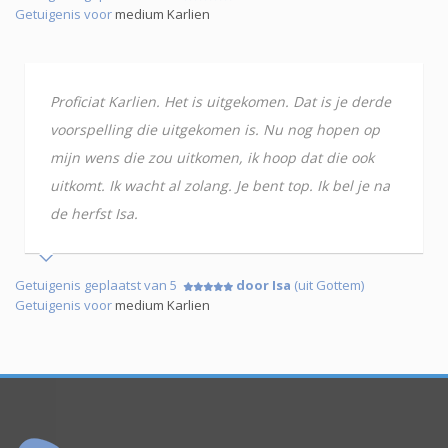
Getuigenis voor
medium Karlien
Proficiat Karlien. Het is uitgekomen. Dat is je derde
voorspelling die uitgekomen is. Nu nog hopen op
mijn wens die zou uitkomen, ik hoop dat die ook
uitkomt. Ik wacht al zolang. Je bent top. Ik bel je na
de herfst Isa.
Getuigenis geplaatst van 5
door Isa
(uit Gottem)
Getuigenis voor
medium Karlien