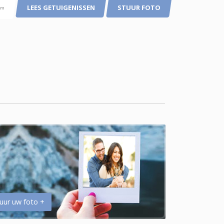
LEES GETUIGENISSEN
STUUR FOTO
pm
uur uw foto +