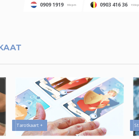
0909 1919
0903 416 36
90cpm
150c
KAAT
Tarotkaart +
St