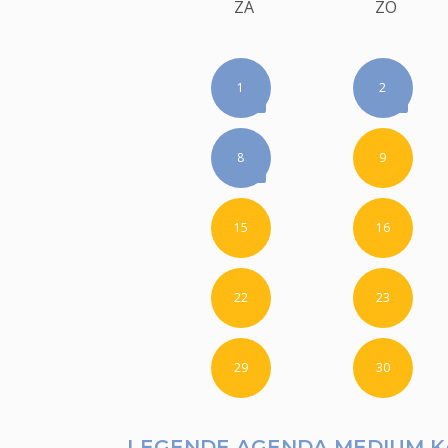
ZA
ZO
1
2
8
9
15
16
22
23
29
30
LEGENDE AGENDA MEDIUM K