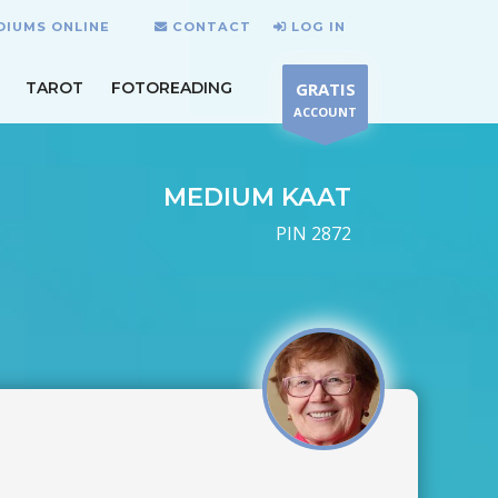
DIUMS ONLINE
CONTACT
LOG IN
TAROT
FOTOREADING
GRATIS
ACCOUNT
MEDIUM KAAT
PIN 2872