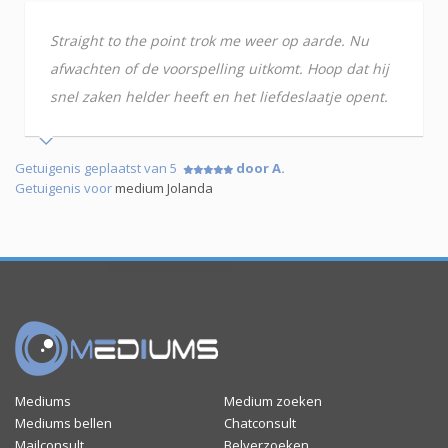
Straight to the point trok me weer op aarde. Nu
afwachten of de voorspelling uitkomt. Hoop dat hij
snel zaken helder heeft en het liefdeslaatje opent.
Getuigenis geplaatst van 5
door A.
Getuigenis voor
medium Jolanda
Mediums
Medium zoeken
Mediums bellen
Chatconsult
Mailconsult
Belverzoeken