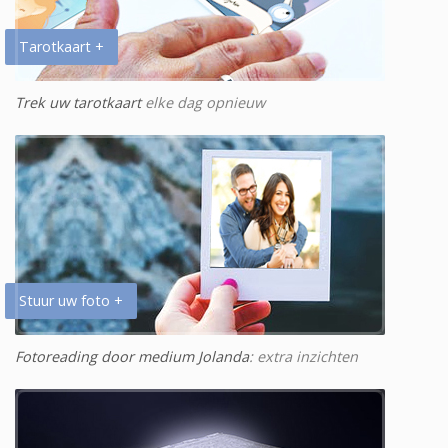
Tarotkaart +
Trek uw tarotkaart
elke dag opnieuw
Stuur uw foto +
Fotoreading door medium Jolanda
: extra inzichten