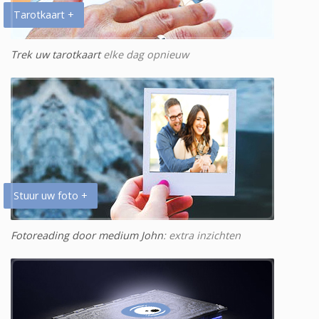
Tarotkaart +
Trek uw tarotkaart
elke dag opnieuw
Stuur uw foto +
Fotoreading door medium John
: extra inzichten