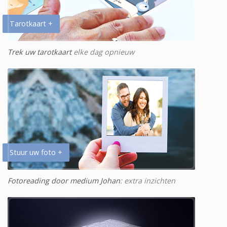
Tarotkaart +
Trek uw tarotkaart
elke dag opnieuw
Stuur uw foto +
Fotoreading door medium Johan
: extra inzichten