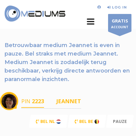
LOG IN
GRATIS
ACCOUNT
Betrouwbaar medium Jeannet is even in
pauze.
Bel straks
met medium Jeannet.
Medium Jeannet is zodadelijk terug
beschikbaar,
verkrijg directe antwoorden en
paranormale inzichten.
PIN
2223
JEANNET
BEL NL
BEL BE
PAUZE