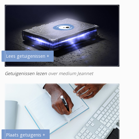
Lees getuigenissen +
Getuigenissen lezen
over medium Jeannet
Plaats getuigenis +