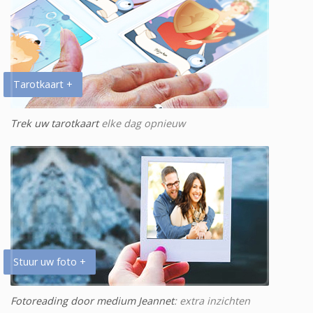
Tarotkaart +
Trek uw tarotkaart
elke dag opnieuw
Stuur uw foto +
Fotoreading door medium Jeannet
: extra inzichten