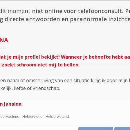
 dit moment
niet online voor telefoonconsult.
P
jg directe antwoorden en paranormale inzichte
INA
t je mijn profiel bekijkt! Wanneer je behoefte hebt aan
 zoekt schroom niet mij te bellen.
een naam of omschrijving van een situatie krijg ik door mijn
elijk, liefde of vriendschap.
m Janaina.
dervoelend - Helderziend - Helderwetend