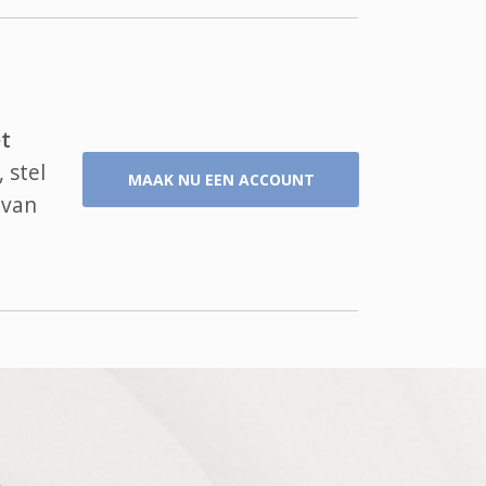
t
 stel
MAAK NU EEN ACCOUNT
 van