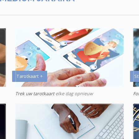
Tarotkaart +
St
Trek uw tarotkaart
elke dag opnieuw
Fo