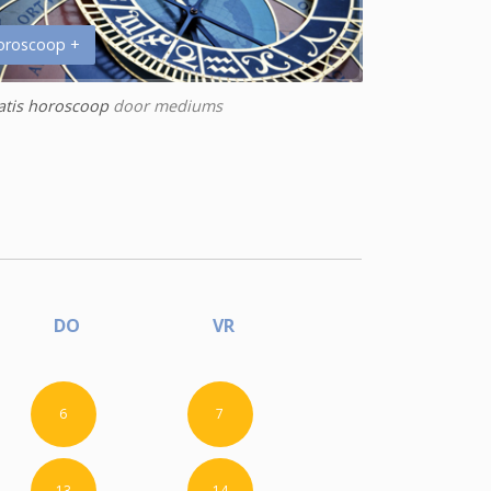
oroscoop +
atis horoscoop
door mediums
DO
VR
6
7
13
14