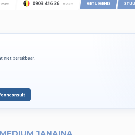
0903 416 36
GETUIGENIS
STUU
90cpm
150cpm
 niet bereikbaar.
foonconsult
MEDIUM JANAINA