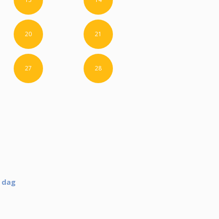
20
21
27
28
e dag