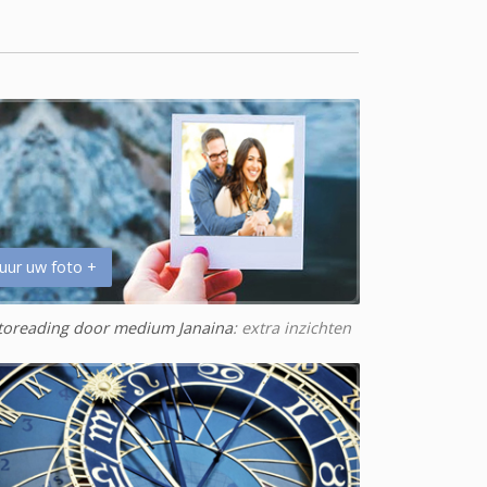
uur uw foto +
toreading door medium Janaina
: extra inzichten