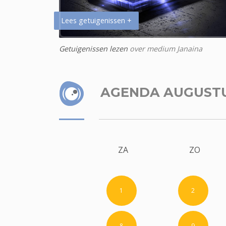
Lees getuigenissen +
Getuigenissen lezen
over medium Janaina
AGENDA AUGUST
ZA
ZO
1
2
8
9