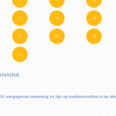
17
18
19
24
25
26
31
ANAINA
ft aangegeven aanwezig te zijn op mediumsonline.nl op di