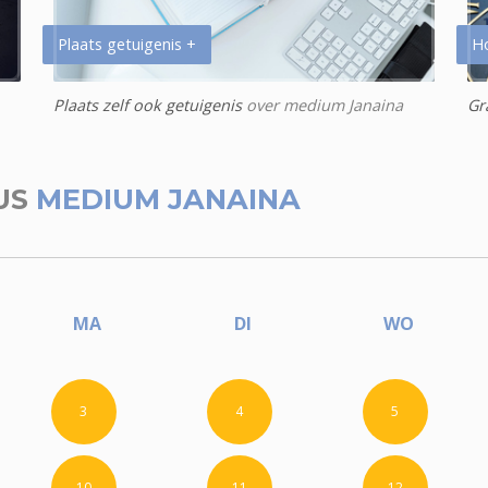
Plaats getuigenis +
H
Plaats zelf ook getuigenis
over medium Janaina
Gr
US
MEDIUM JANAINA
MA
DI
WO
3
4
5
10
11
12