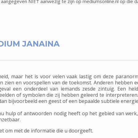
 aangegeven NIET aanwezig te zijn op mediumsonline.nl op die d
DIUM JANAINA
eid, maar het is voor velen vaak lastig om deze paranorm
n zien en voorspellen van de toekomst. Anderen hebben e
 geval een onderdeel van iemands zesde zintuig. Een hel
eelden of symbolen die zij hebben geleerd te interpretere
dan bijvoorbeeld een geest of een bepaalde subtiele energie
u hulp of antwoorden nodig heeft op het gebied van werk, l
nzetbaar.
et om met de informatie die u doorgeeft.