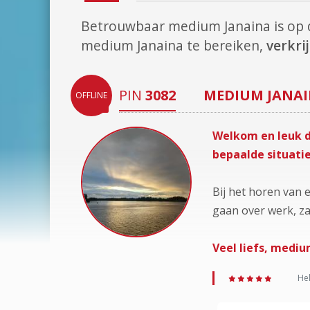
Betrouwbaar medium Janaina is op
medium Janaina te bereiken,
verkri
PIN
3082
MEDIUM
JANA
OFFLINE
Welkom en leuk da
bepaalde situatie
Bij het horen van 
gaan over werk, zak
Veel liefs, mediu
Hel