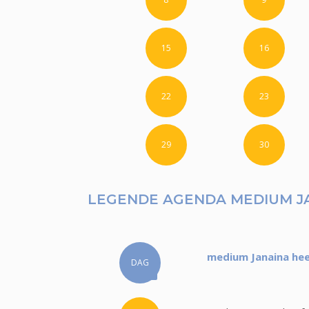
15
16
22
23
29
30
LEGENDE AGENDA MEDIUM J
medium Janaina hee
DAG