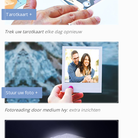
Tarotkaart +
Trek uw tarotkaart
elke dag opnieuw
Stuur uw foto +
Fotoreading door medium Ivy
: extra inzichten