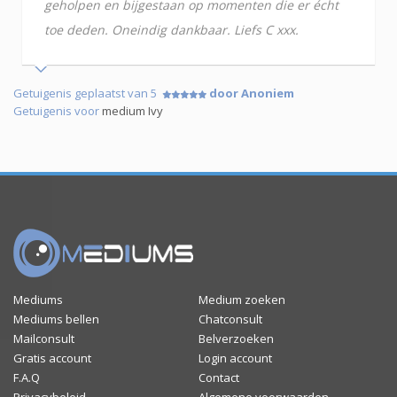
geholpen en bijgestaan op momenten die er écht
toe deden. Oneindig dankbaar. Liefs C xxx.
Getuigenis geplaatst van 5
door Anoniem
Getuigenis voor
medium Ivy
Mediums
Medium zoeken
Mediums bellen
Chatconsult
Mailconsult
Belverzoeken
Gratis account
Login account
F.A.Q
Contact
Privacybeleid
Algemene voorwaarden