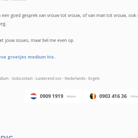
en een goed gesprek van vrouw tot vrouw, of van man tot vrouw, ook
oeg.
met jouw issues, maar bel me even op.
eve groetjes medium Iris.
ium - Gidscontact - Luisterend oor - Nederlands - Engels
0909 1919
0903 416 36
90cpm
150c