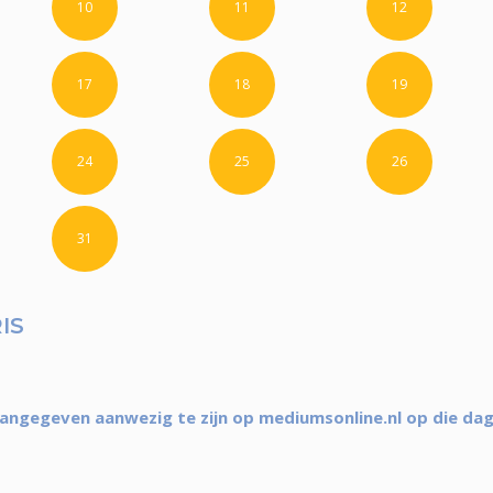
10
11
12
17
18
19
24
25
26
31
IS
aangegeven aanwezig te zijn op mediumsonline.nl op die da