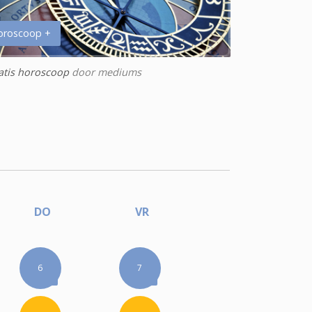
oroscoop +
atis horoscoop
door mediums
DO
VR
6
7