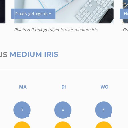
Plaats getuigenis +
H
Plaats zelf ook getuigenis
over medium Iris
Gr
US
MEDIUM IRIS
MA
DI
WO
3
4
5