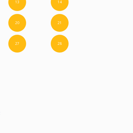
13
14
20
21
27
28
g