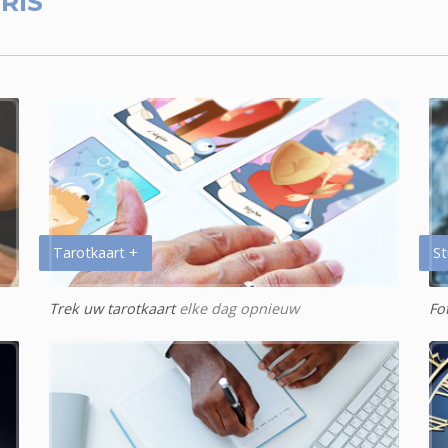
RIS
Tarotkaart +
St
Trek uw tarotkaart
elke dag opnieuw
Fo