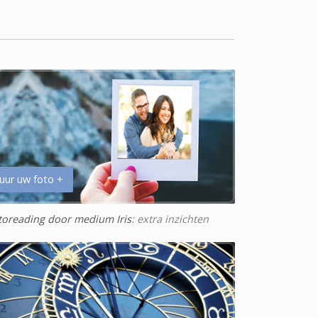
uur uw foto +
toreading door medium Iris
: extra inzichten