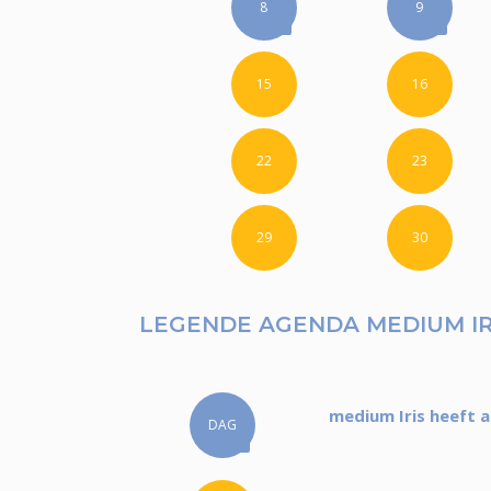
8
9
15
16
22
23
29
30
LEGENDE AGENDA MEDIUM IR
medium Iris heeft 
DAG