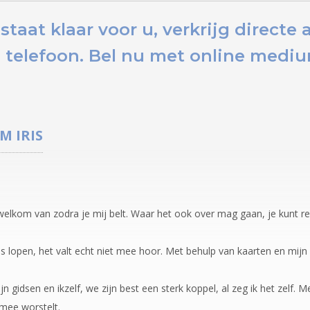
taat klaar voor u,
verkrijg directe
 telefoon.
Bel nu
met online medium 
UM
IRIS
 welkom van zodra je mij belt. Waar het ook over mag gaan, je kunt re
jes lopen, het valt echt niet mee hoor. Met behulp van kaarten en mijn 
ijn gidsen en ikzelf, we zijn best een sterk koppel, al zeg ik het zelf. 
mee worstelt.